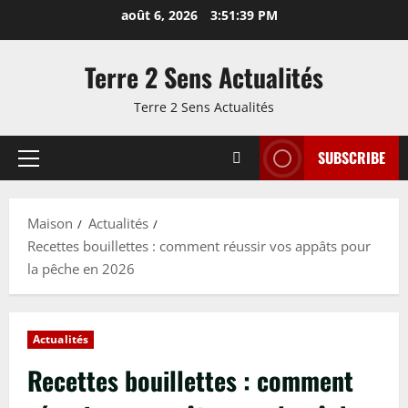
Passer
août 6, 2026
3:51:40 PM
au
contenu
Terre 2 Sens Actualités
Terre 2 Sens Actualités
SUBSCRIBE
Menu
principal
Maison
Actualités
Recettes bouillettes : comment réussir vos appâts pour
la pêche en 2026
Actualités
Recettes bouillettes : comment