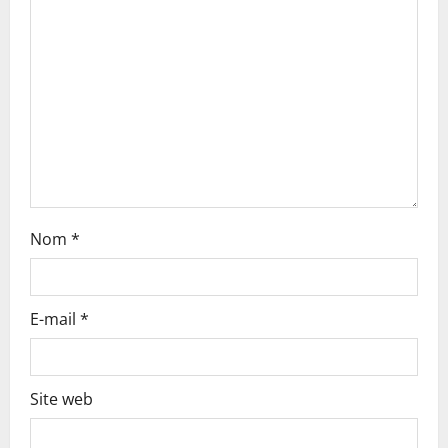
t
i
o
n
Nom
*
E-mail
*
Site web