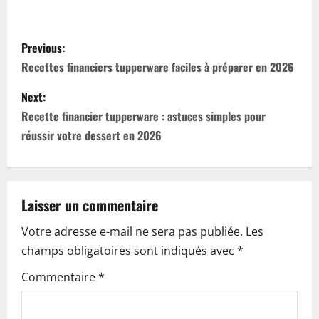
P
Previous:
o
Recettes financiers tupperware faciles à préparer en 2026
s
Next:
Recette financier tupperware : astuces simples pour
t
réussir votre dessert en 2026
n
a
Laisser un commentaire
v
Votre adresse e-mail ne sera pas publiée.
Les
i
champs obligatoires sont indiqués avec
*
g
Commentaire
*
a