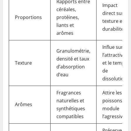
Rapports entre
Impact
céréales,
direct sur
Proportions
protéines,
texture et
liants et
durabilité
arômes
Influe sur
Granulométrie,
l’attractivité
densité et taux
Texture
et le temps
d’absorption
de
d’eau
dissolution
Fragrances
Attire les
naturelles et
poissons et
Arômes
synthétiques
module
compatibles
l’agressivité
Préserve