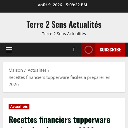
Passer
août 9, 2026
5:09:23 PM
au
contenu
Terre 2 Sens Actualités
Terre 2 Sens Actualités
SUBSCRIBE
Menu
principal
Maison
Actualités
Recettes financiers tupperware faciles à préparer en
2026
Actualités
Recettes financiers tupperware