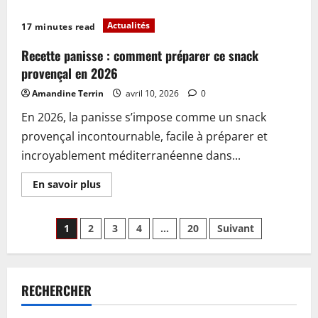
plus
sur
Recette
Actualités
17 minutes read
gaufre
liégeoise
:
Recette panisse : comment préparer ce snack
comment
réussir
provençal en 2026
facilement
en
Amandine Terrin
avril 10, 2026
0
2026
En 2026, la panisse s’impose comme un snack
provençal incontournable, facile à préparer et
incroyablement méditerranéenne dans...
En
En savoir plus
savoir
plus
sur
Pagination
Recette
1
2
3
4
…
20
Suivant
panisse
:
des
comment
préparer
ce
publications
snack
RECHERCHER
provençal
en
2026