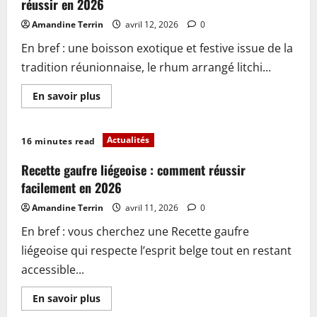
guide
réussir en 2026
complet
pour
Amandine Terrin
avril 12, 2026
0
maîtriser
cette
En bref : une boisson exotique et festive issue de la
méthode
en
tradition réunionnaise, le rhum arrangé litchi...
2026
En
En savoir plus
savoir
plus
sur
Rhum
Actualités
16 minutes read
arrangé
litchi
:
Recette gaufre liégeoise : comment réussir
recette
facile
facilement en 2026
et
conseils
Amandine Terrin
avril 11, 2026
0
pour
réussir
En bref : vous cherchez une Recette gaufre
en
2026
liégeoise qui respecte l’esprit belge tout en restant
accessible...
En
En savoir plus
savoir