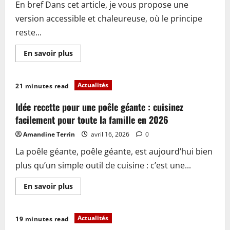
En bref Dans cet article, je vous propose une
version accessible et chaleureuse, où le principe
reste...
En
En savoir plus
savoir
plus
sur
Recette
Actualités
21 minutes read
de
tteokbokki
sans
Idée recette pour une poêle géante : cuisinez
piment
facile
facilement pour toute la famille en 2026
à
préparer
Amandine Terrin
avril 16, 2026
0
en
2026
La poêle géante, poêle géante, est aujourd’hui bien
plus qu’un simple outil de cuisine : c’est une...
En
En savoir plus
savoir
plus
sur
Idée
Actualités
19 minutes read
recette
pour