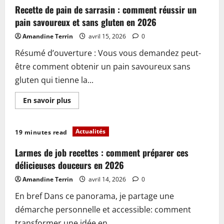
une
Recette de pain de sarrasin : comment réussir un
poêle
géante
pain savoureux et sans gluten en 2026
:
cuisinez
Amandine Terrin
avril 15, 2026
0
facilement
pour
Résumé d’ouverture : Vous vous demandez peut-
toute
la
être comment obtenir un pain savoureux sans
famille
en
gluten qui tienne la...
2026
En
En savoir plus
savoir
plus
sur
Recette
Actualités
19 minutes read
de
pain
de
Larmes de job recettes : comment préparer ces
sarrasin
:
délicieuses douceurs en 2026
comment
réussir
Amandine Terrin
avril 14, 2026
0
un
pain
En bref Dans ce panorama, je partage une
savoureux
et
démarche personnelle et accessible: comment
sans
gluten
transformer une idée en...