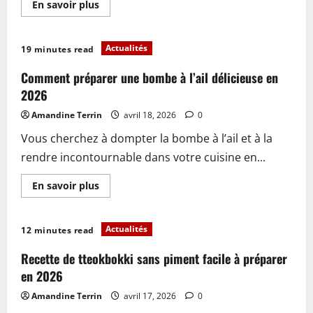
En
En savoir plus
savoir
plus
sur
Flanchet
Actualités
19 minutes read
de
bœuf
recette
Comment préparer une bombe à l’ail délicieuse en
:
comment
2026
réussir
un
Amandine Terrin
avril 18, 2026
0
plat
savoureux
Vous cherchez à dompter la bombe à l’ail et à la
en
2026
rendre incontournable dans votre cuisine en...
En
En savoir plus
savoir
plus
sur
Comment
Actualités
12 minutes read
préparer
une
bombe
Recette de tteokbokki sans piment facile à préparer
à
l’ail
en 2026
délicieuse
en
Amandine Terrin
avril 17, 2026
0
2026