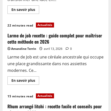
en
2026
En
En savoir plus
savoir
plus
sur
Larmes
Actualités
22 minutes read
de
job
recettes
Larme de job recette : guide complet pour maîtriser
:
comment
cette méthode en 2026
préparer
ces
Amandine Terrin
avril 13, 2026
0
délicieuses
douceurs
Larme de Job est une céréale ancestrale qui occupe
en
2026
une place grandissante dans nos assiettes
modernes. Ce...
En
En savoir plus
savoir
plus
sur
Larme
Actualités
15 minutes read
de
job
recette
Rhum arrangé litchi : recette facile et conseils pour
: