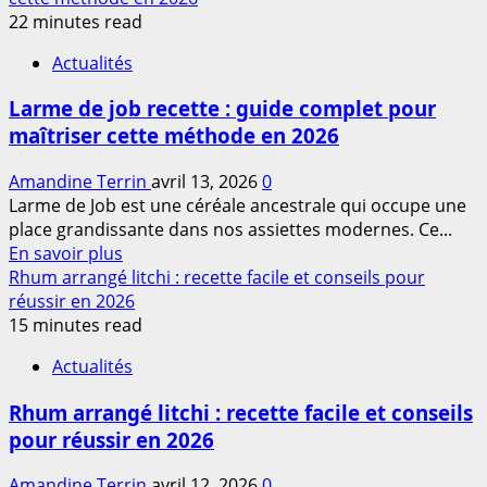
sans
sur
22 minutes read
gluten
Larmes
en
Actualités
de
2026
job
Larme de job recette : guide complet pour
recettes
maîtriser cette méthode en 2026
:
comment
Amandine Terrin
avril 13, 2026
0
préparer
Larme de Job est une céréale ancestrale qui occupe une
ces
place grandissante dans nos assiettes modernes. Ce...
délicieuses
En
En savoir plus
douceurs
savoir
Rhum arrangé litchi : recette facile et conseils pour
en
plus
réussir en 2026
2026
sur
15 minutes read
Larme
Actualités
de
job
Rhum arrangé litchi : recette facile et conseils
recette
pour réussir en 2026
:
guide
Amandine Terrin
avril 12, 2026
0