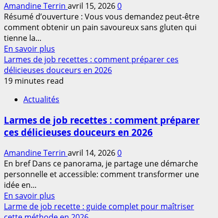
Amandine Terrin
avril 15, 2026
0
:
Résumé d’ouverture : Vous vous demandez peut-être
cuisinez
comment obtenir un pain savoureux sans gluten qui
facilement
tienne la...
pour
En
En savoir plus
toute
savoir
Larmes de job recettes : comment préparer ces
la
plus
délicieuses douceurs en 2026
famille
sur
19 minutes read
en
Recette
2026
Actualités
de
pain
Larmes de job recettes : comment préparer
de
ces délicieuses douceurs en 2026
sarrasin
:
Amandine Terrin
avril 14, 2026
0
comment
En bref Dans ce panorama, je partage une démarche
réussir
personnelle et accessible: comment transformer une
un
idée en...
pain
En
En savoir plus
savoureux
savoir
Larme de job recette : guide complet pour maîtriser
et
plus
cette méthode en 2026