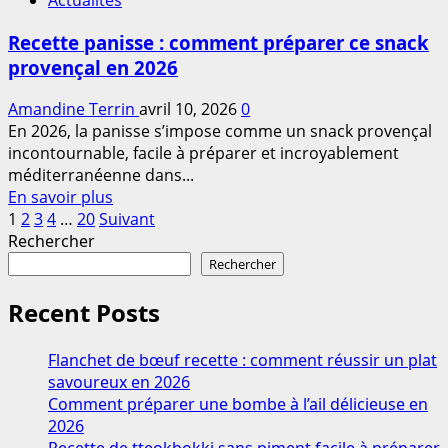
gaufre
liégeoise
Recette panisse : comment préparer ce snack
:
provençal en 2026
comment
réussir
Amandine Terrin
avril 10, 2026
0
facilement
En 2026, la panisse s’impose comme un snack provençal
en
incontournable, facile à préparer et incroyablement
2026
méditerranéenne dans...
En
En savoir plus
Pagination
savoir
1
2
3
4
…
20
Suivant
plus
Rechercher
des
sur
Rechercher
publications
Recette
panisse
Recent Posts
:
comment
Flanchet de bœuf recette : comment réussir un plat
préparer
savoureux en 2026
ce
Comment préparer une bombe à l’ail délicieuse en
snack
2026
provençal