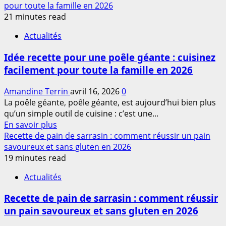
plus
pour toute la famille en 2026
sur
21 minutes read
Recette
Actualités
de
tteokbokki
Idée recette pour une poêle géante : cuisinez
sans
facilement pour toute la famille en 2026
piment
facile
Amandine Terrin
avril 16, 2026
0
à
La poêle géante, poêle géante, est aujourd’hui bien plus
préparer
qu’un simple outil de cuisine : c’est une...
en
En
En savoir plus
2026
savoir
Recette de pain de sarrasin : comment réussir un pain
plus
savoureux et sans gluten en 2026
sur
19 minutes read
Idée
Actualités
recette
pour
Recette de pain de sarrasin : comment réussir
une
un pain savoureux et sans gluten en 2026
poêle
géante