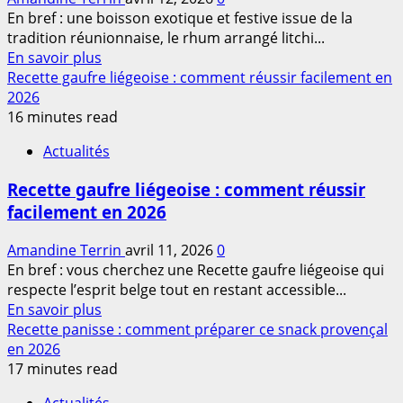
complet
En bref : une boisson exotique et festive issue de la
pour
tradition réunionnaise, le rhum arrangé litchi...
maîtriser
En
En savoir plus
cette
savoir
Recette gaufre liégeoise : comment réussir facilement en
méthode
plus
2026
en
sur
16 minutes read
2026
Rhum
Actualités
arrangé
litchi
Recette gaufre liégeoise : comment réussir
:
facilement en 2026
recette
facile
Amandine Terrin
avril 11, 2026
0
et
En bref : vous cherchez une Recette gaufre liégeoise qui
conseils
respecte l’esprit belge tout en restant accessible...
pour
En
En savoir plus
réussir
savoir
Recette panisse : comment préparer ce snack provençal
en
plus
en 2026
2026
sur
17 minutes read
Recette
Actualités