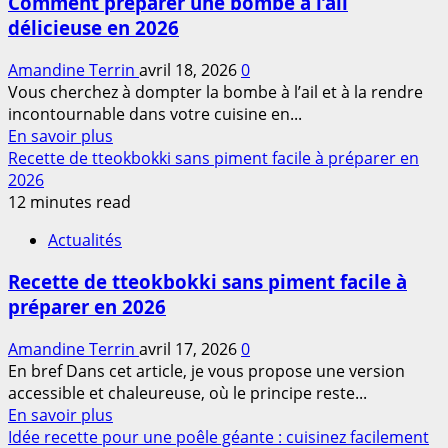
Comment préparer une bombe à l’ail
bœuf
délicieuse en 2026
recette
:
Amandine Terrin
avril 18, 2026
0
comment
Vous cherchez à dompter la bombe à l’ail et à la rendre
réussir
incontournable dans votre cuisine en...
un
En
En savoir plus
plat
savoir
Recette de tteokbokki sans piment facile à préparer en
savoureux
plus
2026
en
sur
12 minutes read
2026
Comment
Actualités
préparer
une
Recette de tteokbokki sans piment facile à
bombe
préparer en 2026
à
l’ail
Amandine Terrin
avril 17, 2026
0
délicieuse
En bref Dans cet article, je vous propose une version
en
accessible et chaleureuse, où le principe reste...
2026
En
En savoir plus
savoir
Idée recette pour une poêle géante : cuisinez facilement