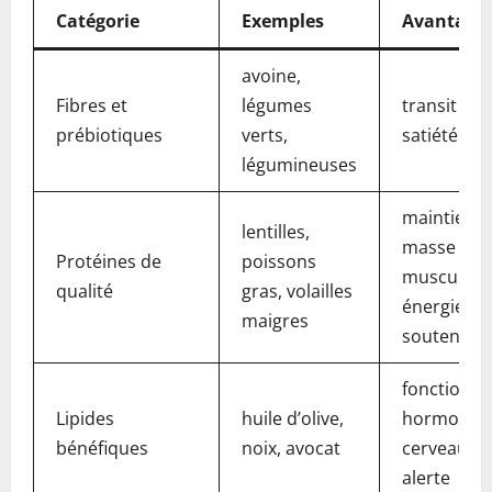
Catégorie
Exemples
Avantage
avoine,
Fibres et
légumes
transit sai
prébiotiques
verts,
satiété du
légumineuses
maintien d
lentilles,
masse
Protéines de
poissons
musculaire
qualité
gras, volailles
énergie
maigres
soutenue
fonctionn
Lipides
huile d’olive,
hormonal 
bénéfiques
noix, avocat
cerveau e
alerte