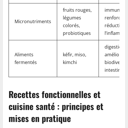
fruits rouges,
immunité
légumes
renforcée 
Micronutriments
colorés,
réduction 
probiotiques
l’inflamma
digestion
Aliments
kéfir, miso,
améliorée 
fermentés
kimchi
biodiversit
intestinale
Recettes fonctionnelles et
cuisine santé : principes et
mises en pratique