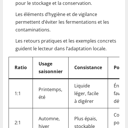
pour le stockage et la conservation.
Les éléments d’hygiène et de vigilance
permettent d’éviter les fermentations et les
contaminations.
Les retours pratiques et les exemples concrets
guident le lecteur dans l’adaptation locale.
Usage
Ratio
Consistance
Points
saisonnier
Liquide
Énergi
Printemps,
1:1
léger, facile
favoris
été
à digérer
dével
Conce
Automne,
Plus épais,
2:1
pour l
hiver
stockable