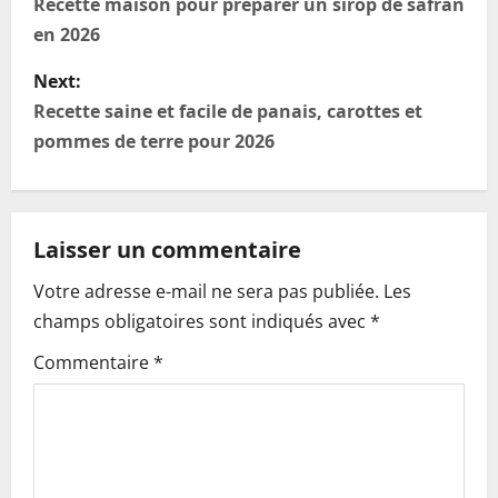
o
Recette maison pour préparer un sirop de safran
en 2026
s
Next:
t
Recette saine et facile de panais, carottes et
n
pommes de terre pour 2026
a
v
Laisser un commentaire
i
Votre adresse e-mail ne sera pas publiée.
Les
champs obligatoires sont indiqués avec
*
g
Commentaire
*
a
t
i