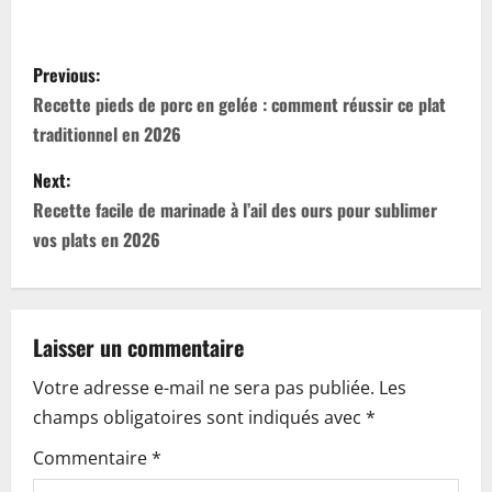
P
Previous:
o
Recette pieds de porc en gelée : comment réussir ce plat
traditionnel en 2026
s
Next:
t
Recette facile de marinade à l’ail des ours pour sublimer
n
vos plats en 2026
a
v
Laisser un commentaire
i
Votre adresse e-mail ne sera pas publiée.
Les
champs obligatoires sont indiqués avec
*
g
Commentaire
*
a