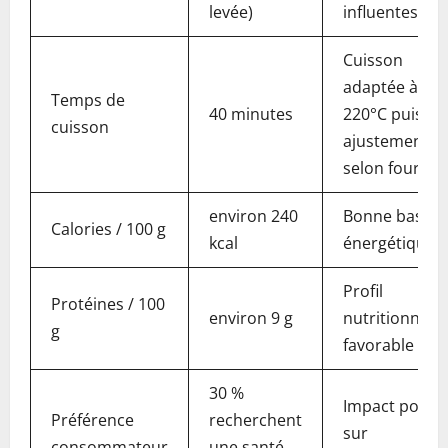
levée)
influentes
Cuisson
adaptée à
Temps de
40 minutes
220°C puis
cuisson
ajustements
selon four
environ 240
Bonne base
Calories / 100 g
kcal
énergétique
Profil
Protéines / 100
environ 9 g
nutritionnel
g
favorable
30 %
Impact positif
Préférence
recherchent
sur
consommateur
une santé