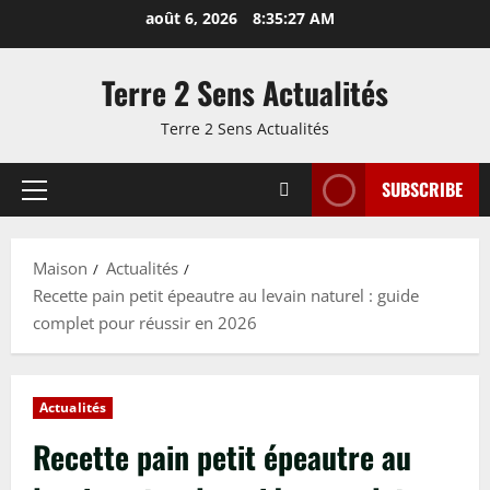
Passer
août 6, 2026
8:35:28 AM
au
contenu
Terre 2 Sens Actualités
Terre 2 Sens Actualités
SUBSCRIBE
Menu
principal
Maison
Actualités
Recette pain petit épeautre au levain naturel : guide
complet pour réussir en 2026
Actualités
Recette pain petit épeautre au