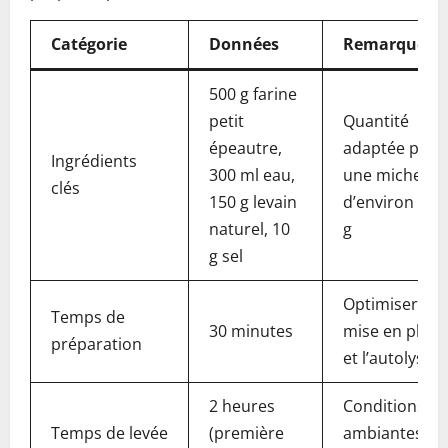
Catégorie
Données
Remarques
500 g farine
petit
Quantité
épeautre,
adaptée pour
Ingrédients
300 ml eau,
une miche
clés
150 g levain
d’environ 750
naturel, 10
g
g sel
Optimiser la
Temps de
30 minutes
mise en place
préparation
et l’autolyse
2 heures
Conditions
Temps de levée
(première
ambiantes