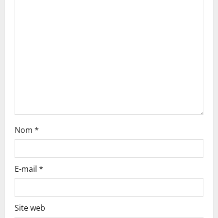
t
i
o
n
Nom
*
E-mail
*
Site web