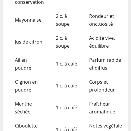
conservation
2 c. à
Rondeur et
Mayonnaise
soupe
onctuosité
2 c. à
Acidité vive,
Jus de citron
soupe
équilibre
Ail en
Parfum rapide
1 c. à café
poudre
et diffus
Oignon en
Corps et
1 c. à café
poudre
profondeur
Menthe
Fraîcheur
1 c. à café
séchée
aromatique
Ciboulette
Notes végétales
1 c. à café