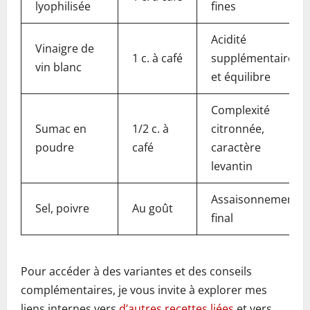
lyophilisée
fines
Acidité
Vinaigre de
1 c. à café
supplémentaire
vin blanc
et équilibre
Complexité
Sumac en
1/2 c. à
citronnée,
poudre
café
caractère
levantin
Assaisonnement
Sel, poivre
Au goût
final
Pour accéder à des variantes et des conseils
complémentaires, je vous invite à explorer mes
liens internes vers
d’autres recettes liées
et vers