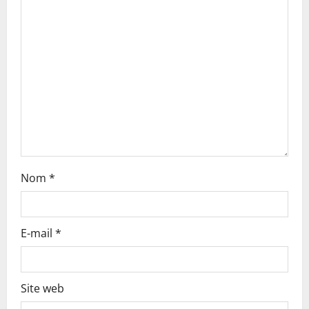
t
i
o
n
Nom
*
E-mail
*
Site web