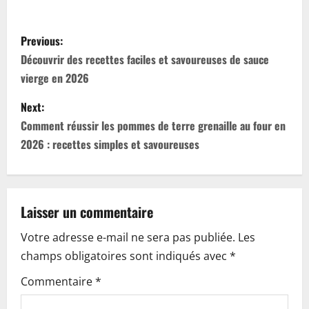
P
Previous:
o
Découvrir des recettes faciles et savoureuses de sauce
vierge en 2026
s
Next:
t
Comment réussir les pommes de terre grenaille au four en
n
2026 : recettes simples et savoureuses
a
v
Laisser un commentaire
i
Votre adresse e-mail ne sera pas publiée.
Les
champs obligatoires sont indiqués avec
*
g
Commentaire
*
a