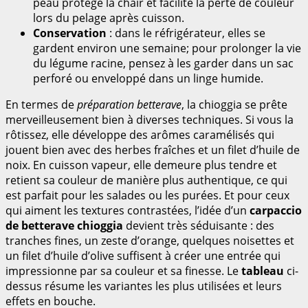
peau protège la chair et facilite la perte de couleur
lors du pelage après cuisson.
Conservation
: dans le réfrigérateur, elles se
gardent environ une semaine; pour prolonger la vie
du légume racine, pensez à les garder dans un sac
perforé ou enveloppé dans un linge humide.
En termes de
préparation betterave
, la chioggia se prête
merveilleusement bien à diverses techniques. Si vous la
rôtissez, elle développe des arômes caramélisés qui
jouent bien avec des herbes fraîches et un filet d’huile de
noix. En cuisson vapeur, elle demeure plus tendre et
retient sa couleur de manière plus authen­tique, ce qui
est parfait pour les salades ou les purées. Et pour ceux
qui aiment les textures contrastées, l’idée d’un
carpaccio
de betterave chioggia
devient très séduisante : des
tranches fines, un zeste d’orange, quelques noisettes et
un filet d’huile d’olive suffisent à créer une entrée qui
impressionne par sa couleur et sa finesse. Le
tableau
ci-
dessus résume les variantes les plus utilisées et leurs
effets en bouche.