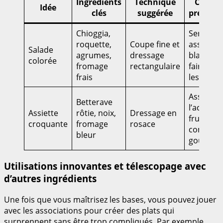
Ingrédients
Technique
Conseil
Idée
clés
suggérée
présent
Chioggia,
Servir su
roquette,
Coupe fine et
assiette
Salade
agrumes,
dressage
blanche 
colorée
fromage
rectangulaire
faire res
frais
les coule
Associer
Betterave
l’acidité 
Assiette
rôtie, noix,
Dressage en
fruits po
croquante
fromage
rosace
compléte
bleur
goût
Utilisations innovantes et télescopage avec
d’autres ingrédients
Une fois que vous maîtrisez les bases, vous pouvez jouer
avec les associations pour créer des plats qui
surprennent sans être trop compliqués. Par exemple,