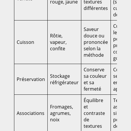
rouge, jaune
textures
(salae,
différentes
cuisson
dessert
Cuire d
Saveur
leur pe
Rôtie,
douce ou
pour
Cuisson
vapeur,
prononcée
préserv
confite
selon la
couleur
méthode
goût
Conserve
Conserv
Stockage
sa couleur
semain
Préservation
réfrigérateur
et sa
environ
fermeté
après a
Équilibre
Tester 
Fromages,
et
associa
Associations
agrumes,
contraste
simples
noix
de
pour
textures
débuter