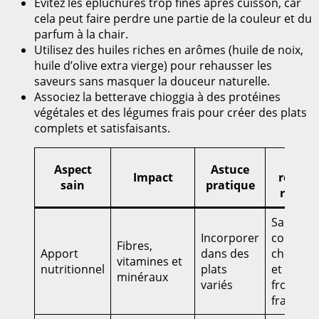
Évitez les épluchures trop fines après cuisson, car
cela peut faire perdre une partie de la couleur et du
parfum à la chair.
Utilisez des huiles riches en arômes (huile de noix,
huile d’olive extra vierge) pour rehausser les
saveurs sans masquer la douceur naturelle.
Associez la betterave chioggia à des protéines
végétales et des légumes frais pour créer des plats
complets et satisfaisants.
Idée
Aspect
Astuce
Impact
recette
sain
pratique
rapide
Salade
Incorporer
complèt
Fibres,
Apport
dans des
chioggia
vitamines et
nutritionnel
plats
et
minéraux
variés
fromage
frais