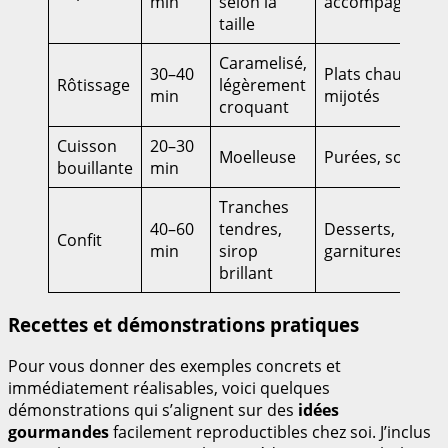
min
selon la
accompagneme
taille
Caramelisé,
30–40
Plats chauds, pl
Rôtissage
légèrement
min
mijotés
croquant
Cuisson
20–30
Moelleuse
Purées, soupes
bouillante
min
Tranches
40–60
tendres,
Desserts,
Confit
min
sirop
garnitures
brillant
Recettes et démonstrations pratiques
Pour vous donner des exemples concrets et
immédiatement réalisables, voici quelques
démonstrations qui s’alignent sur des
idées
gourmandes
facilement reproductibles chez soi. J’inclus