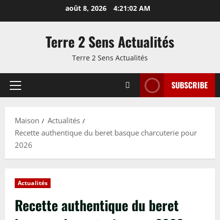
Passer
août 8, 2026
4:21:03 AM
au
contenu
Terre 2 Sens Actualités
Terre 2 Sens Actualités
SUBSCRIBE
Menu
principal
Maison
Actualités
Recette authentique du beret basque charcuterie pour
2026
Actualités
Recette authentique du beret