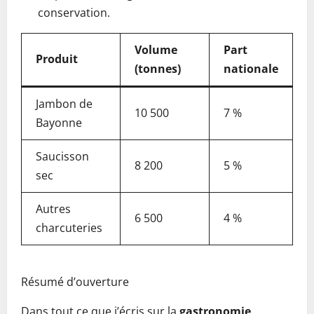
conservation.
Volume
Part
Produit
(tonnes)
nationale
Jambon de
10 500
7 %
Bayonne
Saucisson
8 200
5 %
sec
Autres
6 500
4 %
charcuteries
Résumé d’ouverture
Dans tout ce que j’écris sur la
gastronomie